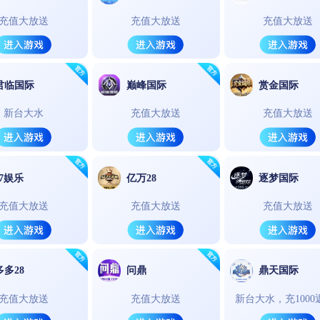
13:55:30
4+8+16
小
单
13:52:00
5+1+07
大
单
13:48:30
9+8+26
小
双
13:45:00
8+8+22
小
双
13:41:30
1+1+09
小
双
13:38:00
1+7+16
小
双
13:34:30
5+3+15
大
双
13:31:00
6+2+16
小
单
13:27:30
2+5+08
小
单
13:24:00
9+0+09
小
双