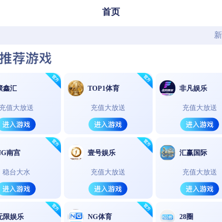
站：aylyny.com
大
分分28
比特币
杀组
大小
预测
荐
太阳预测
荐
彩虹预测
荐
预测
荐
龙门预测
荐
大古预测
荐
时间
开奖
预测
67
等待开奖
小 双
14:06:00
1+6+08
大
单
14:02:30
7+0+14
小
单
13:59:00
1+6+08
小
双