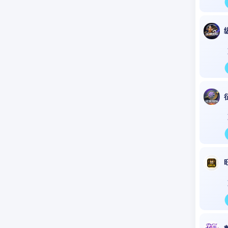
3466146
3466145
3466144
3466143
3466142
3466141
3466140
3466139
3466138
3466137
3466136