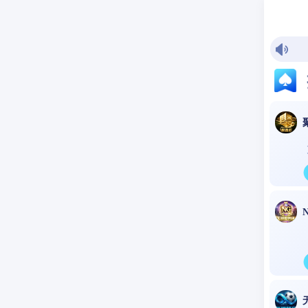
永久开奖网
加拿
组合
荐
99
荐
聚云
期号
3466160
3466159
3466158
3466157