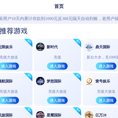
站：aylyny.com
大
分分28
比特币
杀组
大小
预测
荐
太阳预测
荐
彩虹预测
荐
预测
荐
龙门预测
荐
大古预测
荐
时间
开奖
预测
开奖中
等待开奖
双
18:56:30
8+1+18
单
18:53:00
0+7+09
单
18:49:30
4+0+13
双