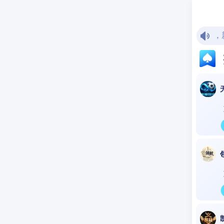
永久开奖网
加拿
组合
荐
99
荐
聚云
期号
3467449
3467448
3467447
3467446